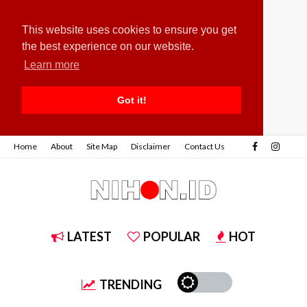
This website uses cookies to ensure you get
the best experience on our website.
Learn more
Got it!
Home
About
Site Map
Disclaimer
Contact Us
LATEST
POPULAR
HOT
TRENDING