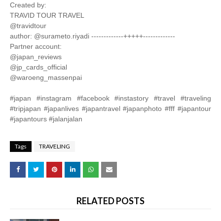
Created by:
TRAVID TOUR TRAVEL
@travidtour
author: @surameto.riyadi -------------+++++-------------
Partner account:
@japan_reviews
@jp_cards_official
@waroeng_massenpai
#japan #instagram #facebook #instastory #travel #traveling
#tripjapan #japanlives #japantravel #japanphoto #fff #japantour
#japantours #jalanjalan
Tags
TRAVELING
RELATED POSTS