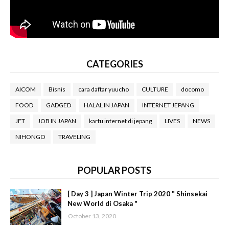
CATEGORIES
AICOM
Bisnis
cara daftar yuucho
CULTURE
docomo
FOOD
GADGED
HALAL IN JAPAN
INTERNET JEPANG
JFT
JOB IN JAPAN
kartu internet di jepang
LIVES
NEWS
NIHONGO
TRAVELING
POPULAR POSTS
[ Day 3 ] Japan Winter Trip 2020 " Shinsekai
New World di Osaka "
October 13, 2020