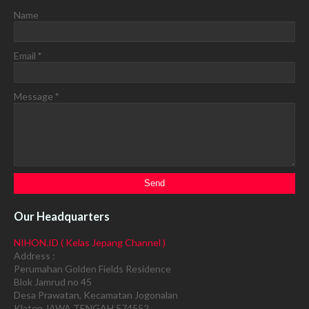
Name
Email
*
Message
*
Our Headquarters
NIHON.ID ( Kelas Jepang Channel )
Address :
Perumahan Golden Fields Residence
Blok Jamrud no 45
Desa Prawatan, Kecamatan Jogonalan
Klaten JAWA TENGAH 574552