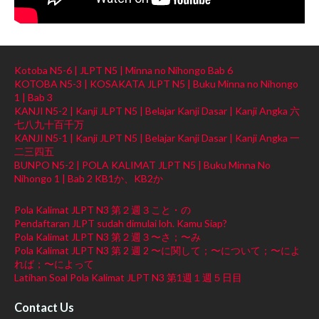
Kotoba N5-6 | JLPT N5 | Minna no Nihongo Bab 6
KOTOBA N5-3 | KOSAKATA JLPT N5 | Buku Minna no Nihongo
1 | Bab 3
KANJI N5-2 | Kanji JLPT N5 | Belajar Kanji Dasar | Kanji Angka 六
七八九十百千万
KANJI N5-1 | Kanji JLPT N5 | Belajar Kanji Dasar | Kanji Angka 一
二三四五
BUNPO N5-2 | POLA KALIMAT JLPT N5 | Buku Minna No
Nihongo 1 | Bab 2 KB1か、KB2か
Pola Kalimat JLPT N3 第２週３こと・の
Pendaftaran JLPT sudah dimulai loh. Kamu Siap?
Pola Kalimat JLPT N3 第２週３〜さ；〜み
Pola Kalimat JLPT N3 第 2 週 2 〜に関して；〜について；〜によ
れば；〜によって
Latihan Soal Pola Kalimat JLPT N3 第1週１週５日目
Contact Us