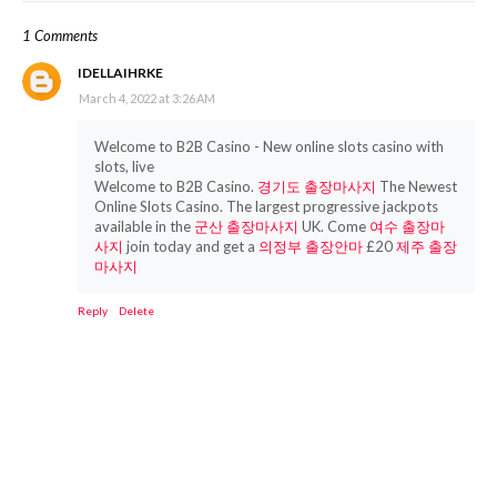
1 Comments
IDELLAIHRKE
March 4, 2022 at 3:26 AM
Welcome to B2B Casino - New online slots casino with
slots, live
Welcome to B2B Casino.
경기도 출장마사지
The Newest
Online Slots Casino. The largest progressive jackpots
available in the
군산 출장마사지
UK. Come
여수 출장마
사지
join today and get a
의정부 출장안마
£20
제주 출장
마사지
Reply
Delete