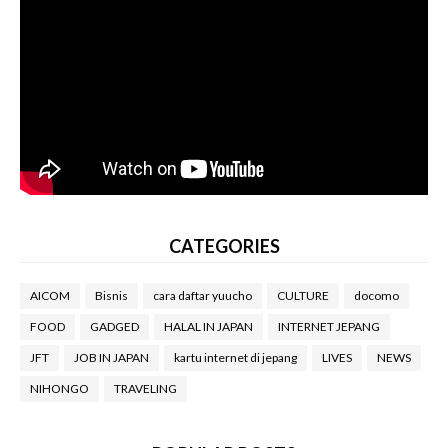
CATEGORIES
AICOM
Bisnis
cara daftar yuucho
CULTURE
docomo
FOOD
GADGED
HALAL IN JAPAN
INTERNET JEPANG
JFT
JOB IN JAPAN
kartu internet di jepang
LIVES
NEWS
NIHONGO
TRAVELING